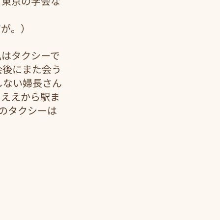
　東京の学会な
だが。）
私はタクシーで
会後にまた会う
しない婦長さん
もええから駅ま
戸のタクシーは