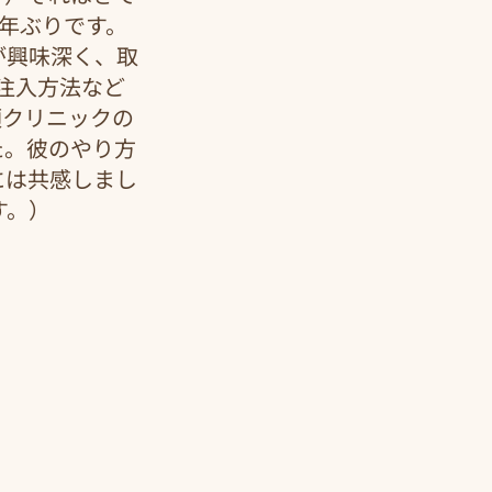
0年ぶりです。
が興味深く、取
注入方法など
須クリニックの
た。彼のやり方
には共感しまし
す。）