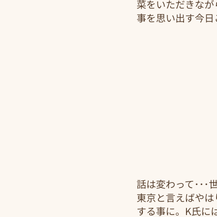
菜をいただきなが
事を思い出す今日
話は変わって･･
東京と言えばやは
する事に。K氏に