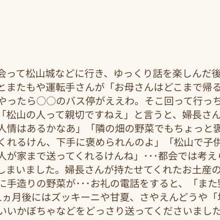
会って松山城などに行き、ゆっくり話を楽しんだ
とまたもや運転手さんが「お母さんはどこまで帰
やったら○○のバス停がええわ。そこ回って行っ
「松山の人って親切ですねえ」と言うと、婦長さ
人情はあるかなあ」「隣の畑の野菜でもちょっと
くれるけん、下手に褒められんのよ」「松山で子
人が家まで送ってくれるけんね」･･･都会では考え
しまいました。婦長さんが持たせてくれたお土産
に手造りの野菜が･･･お礼の電話をすると、「また
1ヵ月後にはズッキーニや甘夏、さやえんどうや「
いいかぼちゃなどをどっさり送ってくださいまし