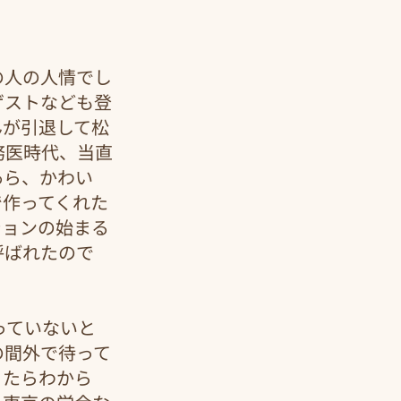
の人の人情でし
ゲストなども登
んが引退して松
務医時代、当直
あら、かわい
で作ってくれた
ションの始まる
呼ばれたので
っていないと
の間外で待って
ったらわから