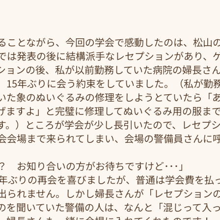
ることながら、今回の学会で感動したのは、松山
では発表の後に結構派手なレセプションがあり、
ションの後、私が以前勤務していた病院の婦長さ
、15年ぶりに会う約束をしていました。（私が勤
いた象のぬいぐるみの修理をしようとていたら「
げますよ」と完璧に修理してぬいぐるみ用の服ま
す。）ところが学会が少し長引いたので、レセプ
会会場まで来られてしまい、会場の警備員さんに
？　お知り合いの方がお待ちですけど･･･」
5年ぶりの再会を喜びましたが、普通は学会費を払
出られません。しかし婦長さんが「レセプション
のを聞いていた警備の人は、なんと「混じって入