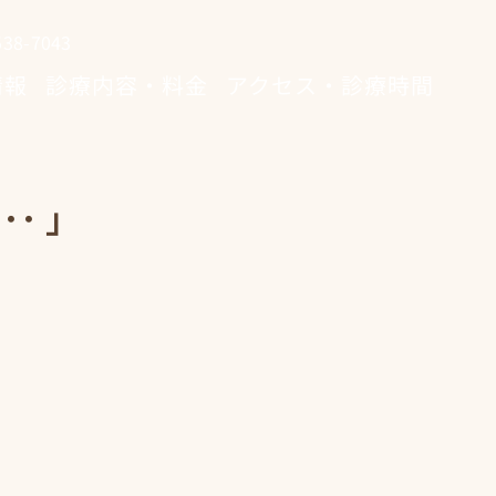
8-7043
情報
診療内容・料金
アクセス・診療時間
･ 」