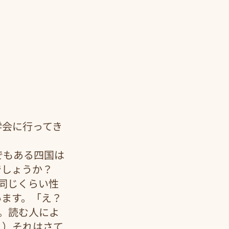
学会に行ってき
でもある四国は
でしょうか？　
同じくらい性
います。「え？
 。読む人によ
。）それはさて