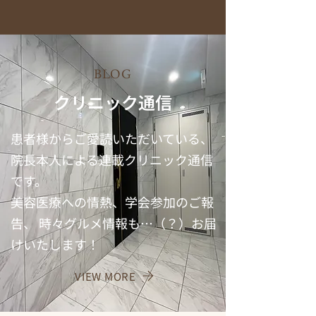
BLOG
クリニック通信
患者様からご愛読いただいている、
院長本人による連載クリニック通信
です。
美容医療への情熱、学会参加のご報
告、 時々グルメ情報も…（？）お届
けいたします！
VIEW MORE