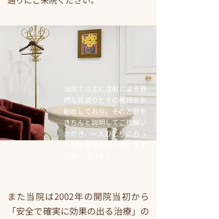
当院では主に注射による自
然な若返りとその維持をお
勧めしており、その方針を
きちんと説明してご理解い
ただき、一人ひとりに合っ
た施術を手間暇を惜しまず
丁寧に行います。
また当院は2002年の開院当初から
「安全で確実に効果の出る治療」の