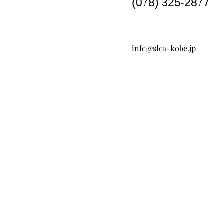
(078) 325-2877
info@slca-kobe.jp