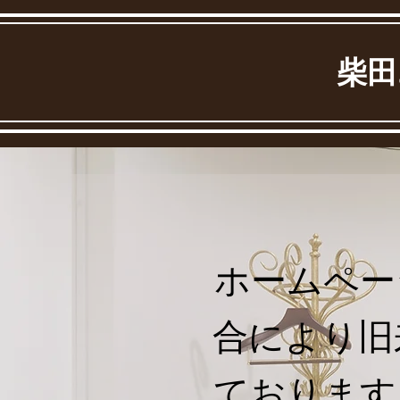
柴田
​ホームペ
合により旧
ております