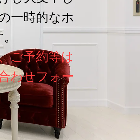
の一時的なホ
す。
、ご予約等は
合わせフォー
。