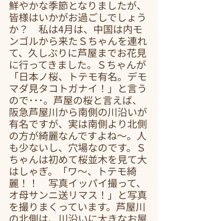
鮮やかな季節となりましたが、
皆様はいかがお過ごしでしょう
か？　私は4月は、中国は内モ
ンゴルから来たＳちゃんを連れ
て、久しぶりに芦屋までお花見
に行ってきました。Ｓちゃんが
「日本ノ桜、トテモ有名。デモ
マダ見タコトガナイ！」と言う
ので･･･。芦屋の桜と言えば、
阪急芦屋川から南側の川沿いが
有名ですが、実は南側より北側
の方が綺麗なんですよね～。人
も少ないし、穴場なのです。Ｓ
ちゃんは初めて桜並木を見て大
はしゃぎ。「ワ～、トテモ綺
麗！！　写真イッパイ撮って、
オ母サンニ送リマス！」と写真
を撮りまくっています。芦屋川
の北側は、川沿いに大きなお屋