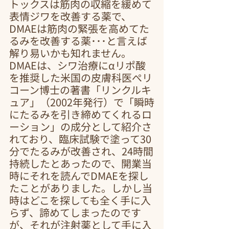
トックスは筋肉の収縮を緩めて
表情ジワを改善する薬で、
DMAEは筋肉の緊張を高めてた
るみを改善する薬･･･と言えば
解り易いかも知れません。
DMAEは、シワ治療にαリポ酸
を推奨した米国の皮膚科医ぺリ
コーン博士の著書「リンクルキ
ュア」（2002年発行）で「瞬時
にたるみを引き締めてくれるロ
ーション」の成分として紹介さ
れており、臨床試験で塗って30
分でたるみが改善され、24時間
持続したとあったので、開業当
時にそれを読んでDMAEを探し
たことがありました。しかし当
時はどこを探しても全く手に入
らず、諦めてしまったのです
が、それが注射薬として手に入