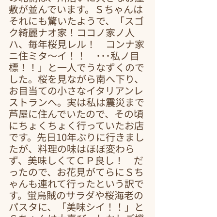
敷が並んでいます。Ｓちゃんは
それにも驚いたようで、「スゴ
ク綺麗ナオ家！ココノ家ノ人
ハ、毎年桜見レル！　コンナ家
ニ住ミタ～イ！！　･･･私ノ目
標！！」と一人でうなずくので
した。桜を見ながら南へ下り、
お目当ての小さなイタリアンレ
ストランへ。実は私は震災まで
芦屋に住んでいたので、その頃
にちょくちょく行っていたお店
です。先日10年ぶりに行きまし
たが、料理の味はほぼ変わら
ず、美味しくてＣＰ良し！　だ
ったので、お花見がてらにＳち
ゃんも連れて行ったという訳で
す。蛍烏賊のサラダや桜海老の
パスタに、「美味シイ！！」と