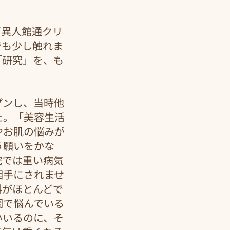
「異人館通クリ
でも少し触れま
「研究」を、も
プンし、当時他
た。「美容生活
やお肌の悩みが
う願いをかな
院では重い病気
相手にされませ
科がほとんどで
調で悩んでいる
いいるのに、そ