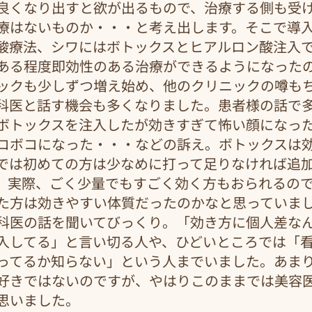
良くなり出すと欲が出るもので、治療する側も受
療はないものか・・・と考え出します。そこで導
酸療法、シワにはボトックスとヒアルロン酸注入
ある程度即効性のある治療ができるようになった
ックも少しずつ増え始め、他のクリニックの噂も
科医と話す機会も多くなりました。患者様の話で
ボトックスを注入したが効きすぎて怖い顔になっ
コボコになった・・・などの訴え。ボトックスは
では初めての方は少なめに打って足りなければ追
。実際、ごく少量でもすごく効く方もおられるの
た方は効きやすい体質だったのかなと思っていま
科医の話を聞いてびっくり。「効き方に個人差な
入してる」と言い切る人や、ひどいところでは「
ってるか知らない」という人までいました。あま
好きではないのですが、やはりこのままでは美容
思いました。