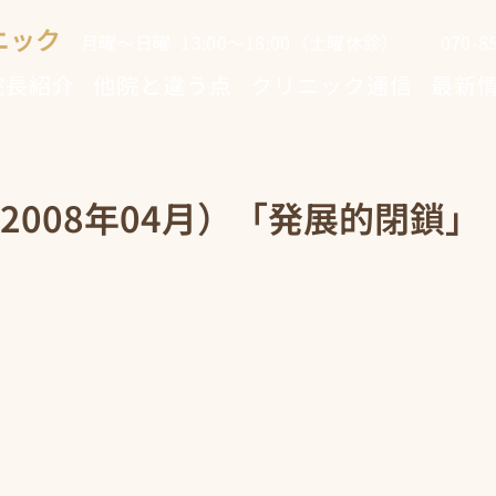
ニック
月曜～日曜 13:00～18:00（土曜休診） 070-853
院長紹介
他院と違う点
クリニック通信
最新
2008年04月）「発展的閉鎖」