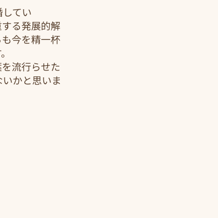
婚してい
重する発展的解
らも今を精一杯
す。
葉を流行らせた
ないかと思いま