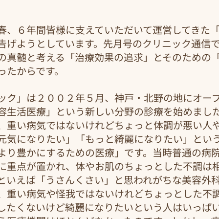
春、６年間皆様に支えていただいて運営してきた
告げようとしています。先月号のクリニック通信
の真髄と考える「治療効果の追求」とそのための
ったからです。
ック」は２００２年５月、神戸・北野の地にオー
容生活医療」という新しい分野の診療を始めまし
、重い病気ではないけれどちょっと体調が悪い人
元気になりたい」「もっと綺麗になりたい」とい
より豊かにするための医療」です。当時普通の病
に重点が置かれ、体やお肌のちょっとした不調は
といえば「うさんくさい」と思われがちな美容外
、重い病気や怪我ではないけれどちょっとした不
したくないけど綺麗になりたいという人はいっぱ