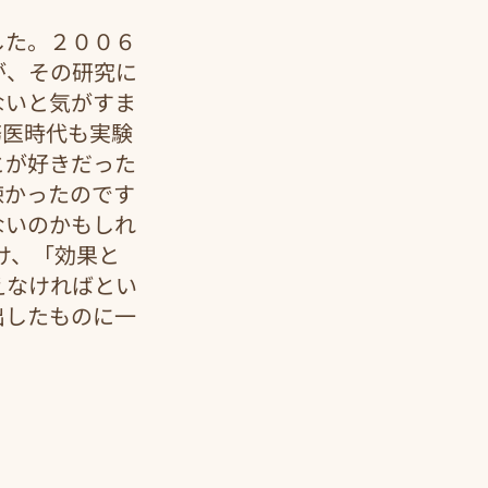
した。２００６
が、その研究に
ないと気がすま
務医時代も実験
とが好きだった
疎かったのです
ないのかもしれ
け、「効果と
えなければとい
出したものに一