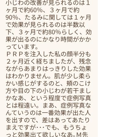
小じわの改善が見られるのは１
ヶ月で約60％、３ヶ月で約
90％、たるみに関しては１ヶ月
で効果が見られるのは半数以
下、３ヶ月で約80％らしく、効
果が出るのにかなり時間がかか
っています。
ＰＲＰを注入した私の顔半分も
２ヶ月近く経ちましたが、残念
ながらあまりはっきりした効果
はわかりません。肌が少し柔ら
かい感じがするのと、頬のこけ
方や目の下の小じわが若干まし
かなあ、という程度で症例写真
とは程遠い。まあ、症例写真な
んていうのは一番効果が出た人
を出すので、差はあってあたり
まえですが･･･でも、もうちょ
っと効果出て欲しいなあ｡Ｍ先