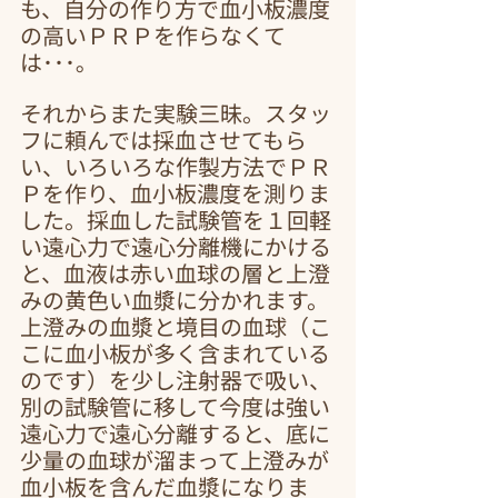
も、自分の作り方で血小板濃度
の高いＰＲＰを作らなくて
は･･･｡
それからまた実験三昧。スタッ
フに頼んでは採血させてもら
い、いろいろな作製方法でＰＲ
Ｐを作り、血小板濃度を測りま
した。採血した試験管を１回軽
い遠心力で遠心分離機にかける
と、血液は赤い血球の層と上澄
みの黄色い血漿に分かれます。
上澄みの血漿と境目の血球（こ
こに血小板が多く含まれている
のです）を少し注射器で吸い、
別の試験管に移して今度は強い
遠心力で遠心分離すると、底に
少量の血球が溜まって上澄みが
血小板を含んだ血漿になりま