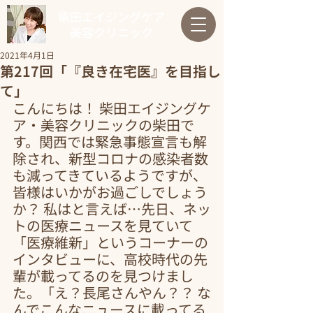
柴田エイジングケア
美容クリニック
2021年4月1日
第217回「『良き在宅医』を目指し
て」
こんにちは！ 柴田エイジングケ
ア・美容クリニックの柴田で
す。関西では緊急事態宣言も解
除され、新型コロナの感染者数
も減ってきているようですが、
皆様はいかがお過ごしでしょう
か？ 私はと言えば…先日、ネッ
トの医療ニュースを見ていて
「医療維新」というコーナーの
インタビューに、高校時代の先
輩が載ってるのを見つけまし
た。「え？長尾さんやん？？ な
んでこんなニュースに載ってる