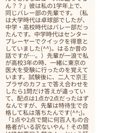
ん？？」彼は私の1学年上で、
同じバレー部の先輩です。（私
は大学時代は卓球部でしたが、
中学・高校時代はバレー部だっ
たんです。中学時代はセンター
プレーヤーでクイックを得意と
していました(^^)。はるか昔の
話ですが…。）先輩が一浪で私
が高校3年の時、一緒に東京の
医大を受験に行ったのを覚えて
います。試験後に、二人で京王
プラザのカフェで答え合わせを
したら1問だけ答えが違ってい
て、配点は1点か2点だったはず
なんですが、先輩は特待生で合
格して私は落ちたんです(^^;)。
「1点や2点で間に何百人もの合
格者がいる訳ないやん！その間