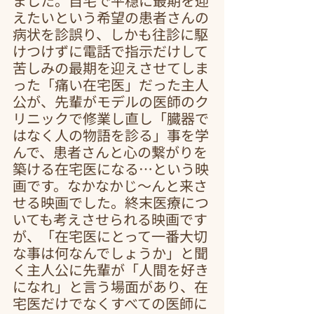
ました。自宅で平穏に最期を迎
えたいという希望の患者さんの
病状を診誤り、しかも往診に駆
けつけずに電話で指示だけして
苦しみの最期を迎えさせてしま
った「痛い在宅医」だった主人
公が、先輩がモデルの医師のク
リニックで修業し直し「臓器で
はなく人の物語を診る」事を学
んで、患者さんと心の繋がりを
築ける在宅医になる…という映
画です。なかなかじ～んと来さ
せる映画でした。終末医療につ
いても考えさせられる映画です
が、「在宅医にとって一番大切
な事は何なんでしょうか」と聞
く主人公に先輩が「人間を好き
になれ」と言う場面があり、在
宅医だけでなくすべての医師に