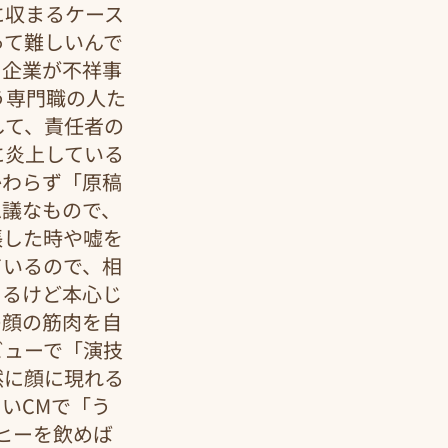
に収まるケース
って難しいんで
、企業が不祥事
う専門職の人た
して、責任者の
に炎上している
かわらず「原稿
思議なもので、
張した時や嘘を
ているので、相
てるけど本心じ
の顔の筋肉を自
ビューで「演技
然に顔に現れる
いCMで「う
ヒーを飲めば