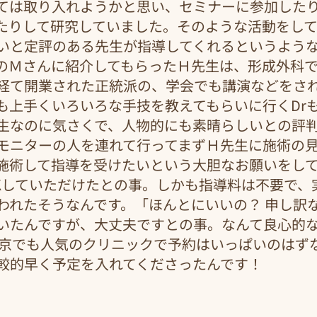
ては取り入れようかと思い、セミナーに参加した
たりして研究していました。そのような活動をし
いと定評のある先生が指導してくれるというよう
のＭさんに紹介してもらったＨ先生は、形成外科で
経て開業された正統派の、学会でも講演などをさ
も上手くいろいろな手技を教えてもらいに行くDr
生なのに気さくで、人物的にも素晴らしいとの評
モニターの人を連れて行ってまずＨ先生に施術の
施術して指導を受けたいという大胆なお願いをし
Kしていただけたとの事。しかも指導料は不要で、
われたそうなんです。「ほんとにいいの？ 申し訳
いたんですが、大丈夫ですとの事。なんて良心的
東京でも人気のクリニックで予約はいっぱいのはず
較的早く予定を入れてくださったんです！