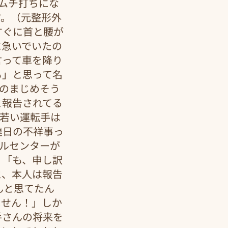
ムチ打ちにな
す。（元整形外
すぐに首と腰が
に急いでいたの
言って車を降り
も」と思って名
のまじめそう
と報告されてる
の若い運転手は
連日の不祥事っ
ルセンターが
、「も、申し訳
と、本人は報告
んと思てたん
ません！」しか
手さんの将来を