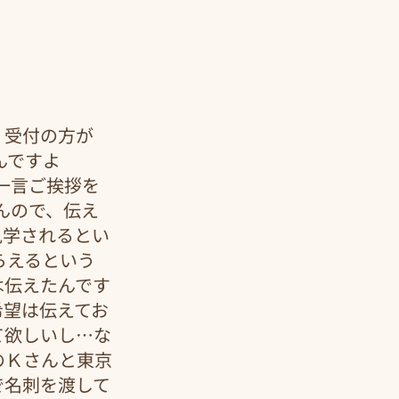
、受付の方が
んですよ
一言ご挨拶を
んので、伝え
見学されるとい
らえるという
は伝えたんです
希望は伝えてお
て欲しいし…な
のＫさんと東京
で名刺を渡して