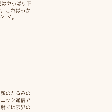
見はやっぱり下
す。こればっか
_^)。
（顔のたるみの
リニック通信で
注射では限界の