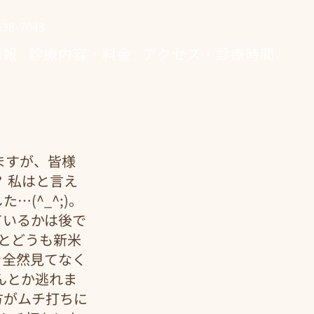
8-7043
情報
診療内容・料金
アクセス・診療時間
ますが、皆様
 私はと言え
(^_^;)。
ているかは後で
とどうも新米
を全然見てなく
んとか逃れま
方がムチ打ちに