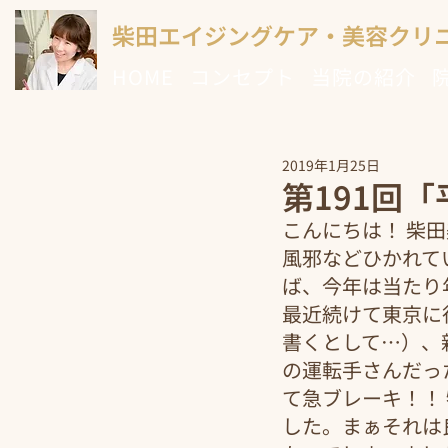
柴田エイジングケア・美容クリ
HOME
コンセプト
当院の紹介
2019年1月25日
第191回
こんにちは！ 柴
風邪などひかれて
ば、今年は当たり年
最近続けて東京に
書くとして…）、
の運転手さんだっ
て急ブレーキ！！
した。まぁそれは