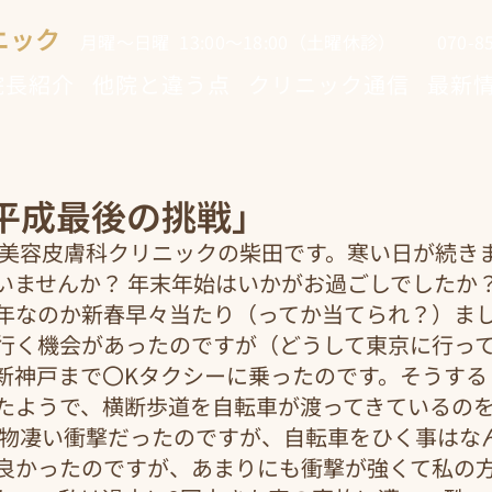
ニック
月曜～日曜 13:00～18:00（土曜休診） 070-853
院長紹介
他院と違う点
クリニック通信
最新
「平成最後の挑戦」
田美容皮膚科クリニックの柴田です。寒い日が続き
いませんか？ 年末年始はいかがお過ごしでしたか？
なのか新春早々当たり（ってか当てられ？）ました…
行く機会があったのですが（どうして東京に行っ
新神戸まで〇Kタクシーに乗ったのです。そうする
たようで、横断歩道を自転車が渡ってきているの
 物凄い衝撃だったのですが、自転車をひく事はな
良かったのですが、あまりにも衝撃が強くて私の