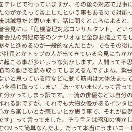
をテレビで行っていますが、その後の対応で見事
たのがかえって炎上したという事もあるので対応
後は誠意だと思います。話に聞くところによると
者会見には「危機管理対応コンサルタント」とい
者会見の質疑応答のシナリオなど全部お膳立てを
黙々と進めるのが一般的なんだとか。でもその後
が社長とかトップの人が出てきている会見にもか
に起こる事が多いような気がします。人間って不
筋肉の動きを読み取ってしまえるんですよね。緊
ないと思っている時などに動く筋肉は大体決まっ
いを感じ取ってしまい「あ…すいませんって言っ
て分かってしまう訳です。一流の俳優などは自分
作れる訳ですが、それでも大物女優があるインタ
心から楽しいとか悲しいとか思う事で、それが自
です」って言ってました。そう言えば昭和の懐かし
むCMって簡単なんだよ。だって本当にうまいコー