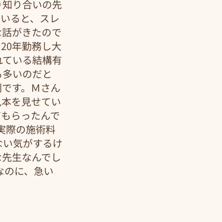
り知り合いの先
ていると、スレ
な話がきたので
20年勤務し大
れている結構有
も多いのだと
判です。Ｍさん
見本を見せてい
てもらったんで
実際の施術料
ない気がするけ
な先生なんでし
なのに、急い