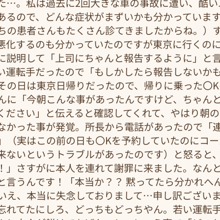
た…。私は過去に2回大きな車の事故に遭い、酷い
あるので、どんな症状がまずいかも分かっていま
ちの患者さんもたくさん診てきましたからね。）
悪化するのも分かっていたのですが東京に行くの
に説明して「上司にちゃんと報告するように」と
い運転手だったので「もしかしたら報告しないか
その日は東京日帰りだったので、帰りに乗った〇K
んに「今朝こんな事があったんですけど、ちゃん
ください」と伝えると確認してくれて、やはり朝
なかった事が発覚。所長から電話があったので「
」（実はこの前の日も〇Kを予約していたのにコー
来ないというトラブルがあったのです）と怒ると
！」さすがに本人を連れて謝罪に来ました。なん
と言うんです！「本当か？？ 黙ってたら分かれへ
いえ、本当に失念しておりまして…申し訳ござい
忘れてたにしろ、どっちもどっちやん。若い運転